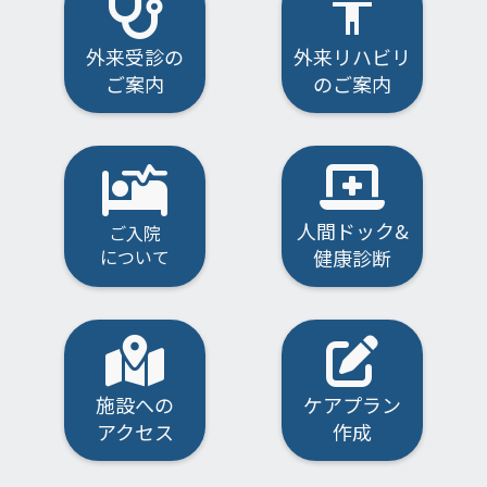
accessibility
外来受診の
外来リハビリ
ご案内
のご案内
人間ドック&
ご入院
について
健康診断
施設への
ケアプラン
アクセス
作成