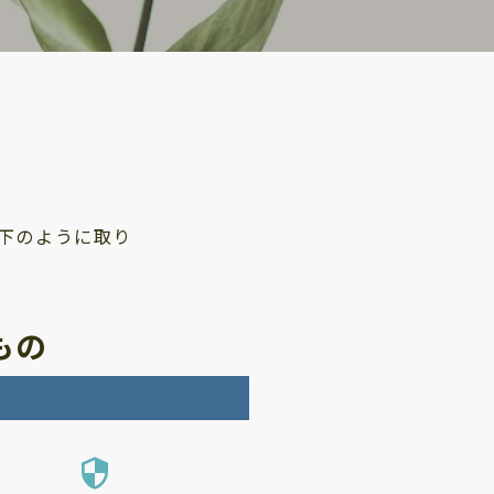
下のように取り
もの
security