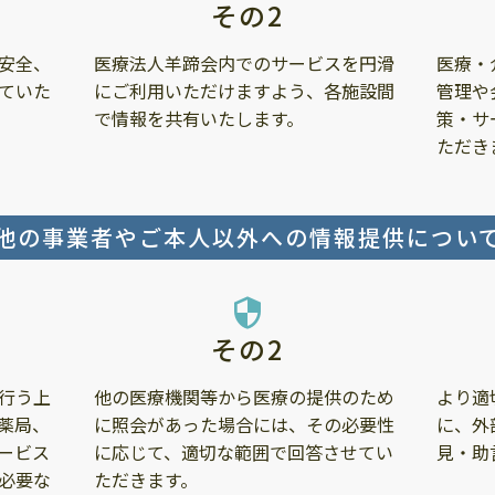
その2
安全、
医療法人羊蹄会内でのサービスを円滑
医療・
ていた
にご利用いただけますよう、各施設間
管理や
で情報を共有いたします。
策・サ
ただき
他の事業者やご本人以外への情報提供につい
security
その2
行う上
他の医療機関等から医療の提供のため
より適
薬局、
に照会があった場合には、その必要性
に、外
ービス
に応じて、適切な範囲で回答させてい
見・助
必要な
ただきます。