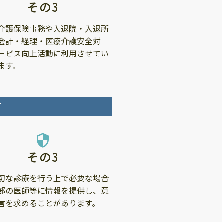
その3
介護保険事務や入退院・入退所
会計・経理・医療介護安全対
ービス向上活動に利用させてい
ます。
て
security
その3
切な診療を行う上で必要な場合
部の医師等に情報を提供し、意
言を求めることがあります。