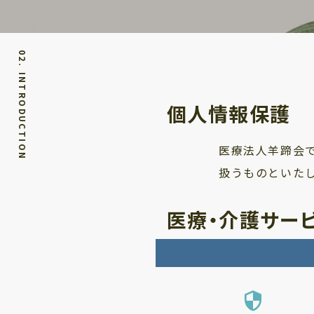
02. INTRODUCTION
個人情報保護
医療法人羊蹄会
扱うものといた
医療・介護サー
security